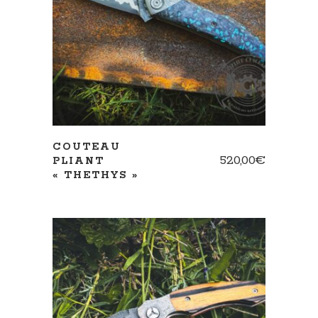
AJOUTER AU PANIER
COUTEAU
520,00
€
PLIANT
« THETHYS »